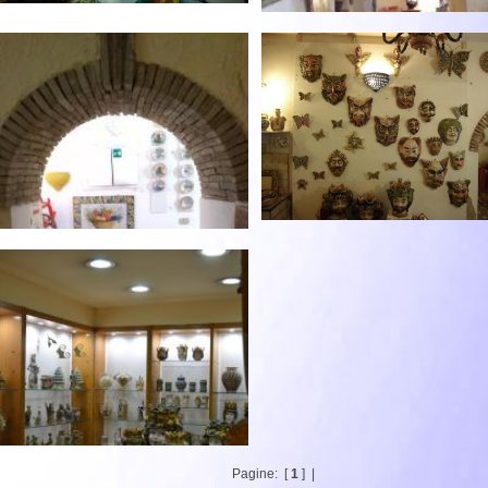
Pagine:
[
1
] |