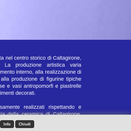
ta nel centro storico di Caltagirone,
. La produzione artistica varia
amento interno, alla realizzazione di
 alla produzione di figurine tipiche
ese e vasi antropomorfi e piastrelle
imenti decorati.
osamente realizzati rispettando e
ia della ceramica di Caltagirone,
ne di Valeria La Spina, Emanuela
Info
Chiudi
stro Saporito.ermini e Condizioni