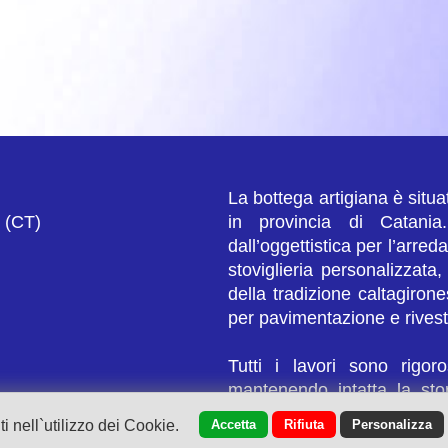
La bottega artigiana è situa
e (CT)
in provincia di Catania
dall’oggettistica per l’arred
stoviglieria personalizzata,
della tradizione caltagiron
per pavimentazione e rivest
Tutti i lavori sono rigor
mantenendo intatta la stor
grazie alla collaborazio
 nell`utilizzo dei Cookie.
Accetta
Rifiuta
Personalizza
Maniglia ed il maestro Silve