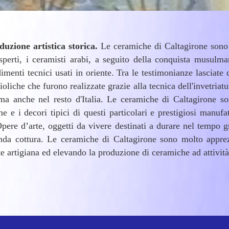
uzione artistica storica.
Le ceramiche di Caltagirone sono d
sperti, i ceramisti arabi, a seguito della conquista musulma
menti tecnici usati in oriente. Tra le testimonianze lasciate d
ioliche che furono realizzate grazie alla tecnica dell'invetriat
 ma anche nel resto d'Italia. Le ceramiche di Caltagirone so
 e i decori tipici di questi particolari e prestigiosi manufa
pere d’arte, oggetti da vivere destinati a durare nel tempo gr
nda cottura. Le ceramiche di Caltagirone sono molto apprez
e artigiana ed elevando la produzione di ceramiche ad attività 