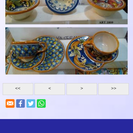
<<
<
>
>>