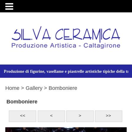

Produzione di figurine, vasellame e piastrelle artistiche tipiche della tr
Home
> Gallery
> Bomboniere
Bomboniere
<<
<
>
>>