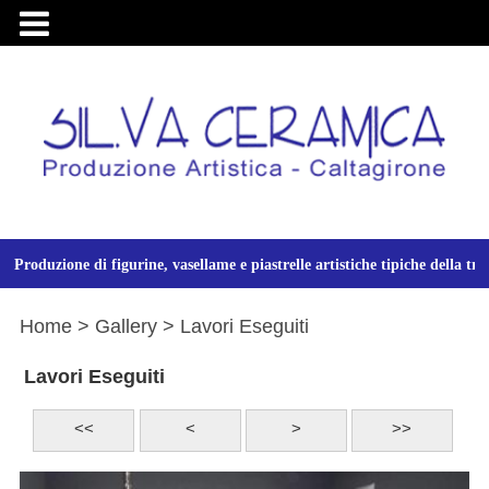

Produzione di figurine, vasellame e piastrelle artistiche tipiche della tr
Home
> Gallery
> Lavori Eseguiti
Lavori Eseguiti
<<
<
>
>>