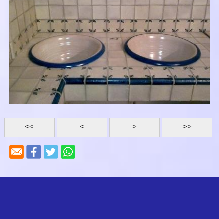
<<
<
>
>>